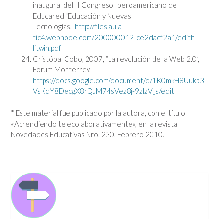
inaugural del II Congreso Iberoamericano de
Educared “Educación y Nuevas
Tecnologías,
http://files.aula-
tic4.webnode.com/200000012-ce2dacf2a1/edith-
litwin.pdf
Cristóbal Cobo, 2007, “La revolución de la Web 2.0”,
Forum Monterrey,
https://docs.google.com/document/d/1K0mkH8Uukb3
VsKqY8DecgX8rQJM74sVez8j-9zlzV_s/edit
* Este material fue publicado por la autora, con el título
«Aprendiendo telecolaborativamente», en la revista
Novedades Educativas Nro. 230, Febrero 2010.